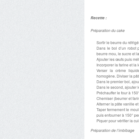
Recette :
Préparation du cake
Sortir le beurre du réfrig
Dans le bol d’un robot p
beurre mou, le sucre et la
Ajouter les œufs puis mé
Incorporer la farine et 
Verser la crème liquid
homogène. Diviser la pât
Dans le premier bol, ajou
Dans le second, ajouter 
Préchauffer le four à 150
Chemiser (beurrer et far
Alterner la pâte vanille e
Taper fermement le moule 
puis enfourner à 150° pe
Piquer pour vérifier la cu
Préparation de l’imbibage