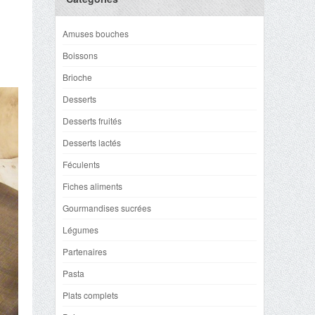
Amuses bouches
Boissons
Brioche
Desserts
Desserts fruités
Desserts lactés
Féculents
Fiches aliments
Gourmandises sucrées
Légumes
Partenaires
Pasta
Plats complets