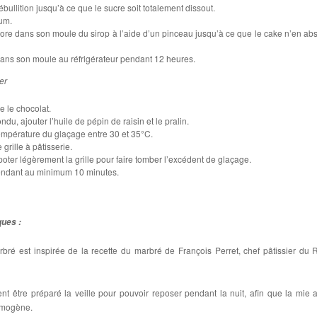
 ébullition jusqu’à ce que le sucre soit totalement dissout.
hum.
core dans son moule du sirop à l’aide d’un pinceau jusqu’à ce que le cake n’en ab
dans son moule au réfrigérateur pendant 12 heures.
er
e le chocolat.
ndu, ajouter l’huile de pépin de raisin et le pralin.
empérature du glaçage entre 30 et 35°C.
grille à pâtisserie.
poter légèrement la grille pour faire tomber l’excédent de glaçage.
pendant au minimum 10 minutes.
ques :
bré est inspirée de la recette du marbré de François Perret, chef pâtissier du R
nt être préparé la veille pour pouvoir reposer pendant la nuit, afin que la mie a
omogène.