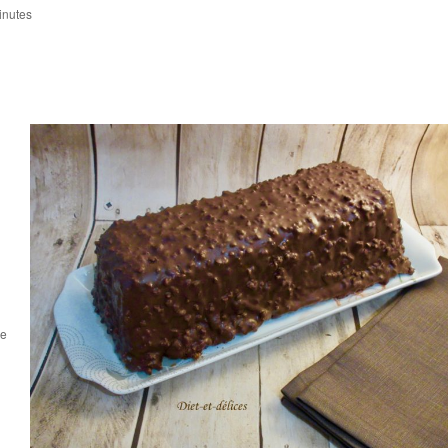
inutes
ue