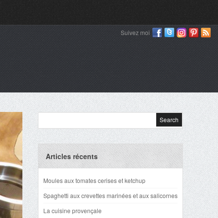
Suivez moi
Articles récents
Moules aux tomates cerises et ketchup
Spaghetti aux crevettes marinées et aux salicornes
La cuisine provençale