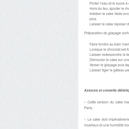
Porter l’eau et le sucre à
Hors du feu, ajouter le r
Imbiber le cake tiède en
plus.
Laisser le cake reposer 
Préparation du glaçage roch
Faire fondre au bain mari
Lorsque le chocolat est fo
Laisser redescendre la t
Démouler le cake sur une 
Verser le glaçage puis ta
Laisser figer le gâteau 
Astuces et conseils diététi
– Cette version du cake mar
Paris.
– Le cake doit impérativeme
moelleux et une humidité h