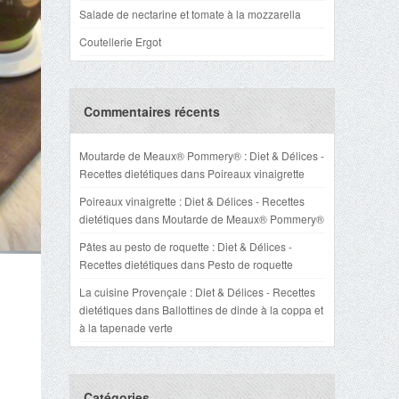
Salade de nectarine et tomate à la mozzarella
Coutellerie Ergot
Commentaires récents
Moutarde de Meaux® Pommery® : Diet & Délices -
Recettes dietétiques
dans
Poireaux vinaigrette
Poireaux vinaigrette : Diet & Délices - Recettes
dietétiques
dans
Moutarde de Meaux® Pommery®
Pâtes au pesto de roquette : Diet & Délices -
Recettes dietétiques
dans
Pesto de roquette
La cuisine Provençale : Diet & Délices - Recettes
dietétiques
dans
Ballottines de dinde à la coppa et
à la tapenade verte
Catégories