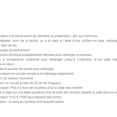
érateur une heure avant de démarrer la préparation, afin qu’il soit mou.
âtissier muni de la feuille, ou à la main à l’aide d’une cuillère en bois, mélang
 fleur de sel.
langer grossièrement.
la levure chimique préalablement tamisés puis mélanger à nouveau.
e à température ambiante puis mélanger jusqu’à l’obtention d’une pâte lis
e en deux.
ter la poudre de vanille puis mélanger.
le cacao en poudre tamisé puis mélanger également.
°C en chaleur tournante.
iner) un moule à cake de 26 cm de longueur.
t cacao. Plus il y aura de couches, plus le cake sera marbré.
à cake sur une table plusieurs fois de suite afin de bien répartir la pâte dans le m
ndant 1h15 à 1H30 (tout dépend des fours!).
isson ; la lame du couteau doit ressortir sèche.