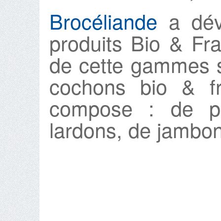
Brocéliande
a dév
produits Bio & Fra
de cette gammes s
cochons bio & f
compose : de p
lardons, de jambon 