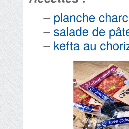
–
planche charc
–
salade de pât
–
kefta au chori