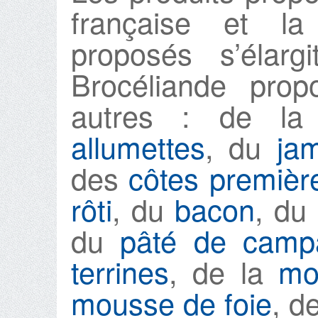
française et l
proposés s’élarg
Brocéliande prop
autres : de l
allumettes
, du
ja
des
côtes premièr
rôti
, du
bacon
, du
du
pâté de camp
terrines
, de la
mo
mousse de foie
, d