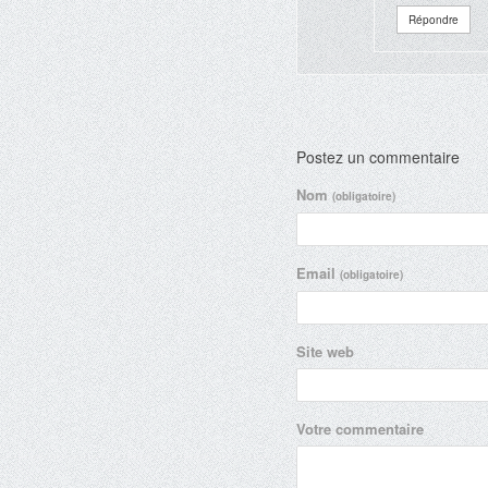
Répondre
Postez un commentaire
Nom
(obligatoire)
Email
(obligatoire)
Site web
Votre commentaire