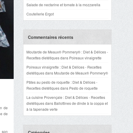
Salade de nectarine et tomate à la mozzarella
Coutellerie Ergot
Commentaires récents
Moutarde de Meaux® Pommery® : Diet & Délices -
Recettes dietétiques
dans
Poireaux vinaigrette
Poireaux vinaigrette : Diet & Délices - Recettes
dietétiques
dans
Moutarde de Meaux® Pommery®
Pâtes au pesto de roquette : Diet & Délices -
Recettes dietétiques
dans
Pesto de roquette
La cuisine Provençale : Diet & Délices - Recettes
dietétiques
dans
Ballottines de dinde à la coppa et
on de
à la tapenade verte
me de
e son
Catégories