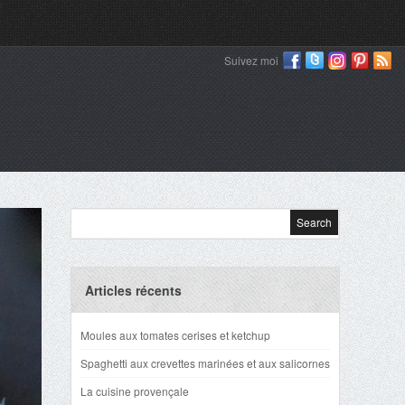
Suivez moi
Articles récents
Moules aux tomates cerises et ketchup
Spaghetti aux crevettes marinées et aux salicornes
La cuisine provençale