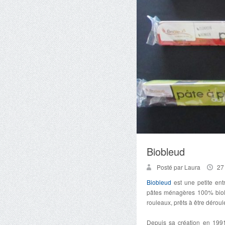
Biobleud
Posté par Laura
27
Biobleud
est une petite entr
pâtes ménagères 100% biolo
rouleaux, prêts à être déroul
Depuis sa création en 1991