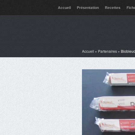
Accueil
Présentation
Recettes
Fich
Accueil
»
Partenaires
»
Biobleu