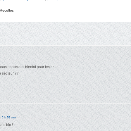
Recettes
nous passerons bientôt pour tester ….
e secteur ??
 10 h 53 min
ns bio !