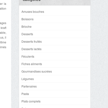
er la
ation
Amuses bouches
Boissons
lages
Brioche
kraft
able,
Desserts
s, il
Desserts fruités
itime
rimés
Desserts lactés
Féculents
Fiches aliments
Gourmandises sucrées
Légumes
Partenaires
Pasta
Plats complets