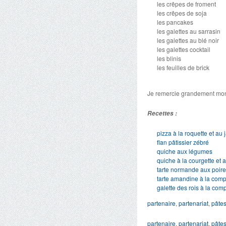
les crêpes de froment
les crêpes de soja
les pancakes
les galettes au sarrasin
les galettes au blé noir
les galettes cocktail
les blinis
les feuilles de brick
Je remercie grandement mon
Recettes :
pizza à la roquette et au
flan pâtissier zébré
quiche aux légumes
quiche à la courgette et 
tarte normande aux poir
tarte amandine à la comp
galette des rois à la co
partenaire
,
partenariat
,
pâte
partenaire
,
partenariat
,
pâte