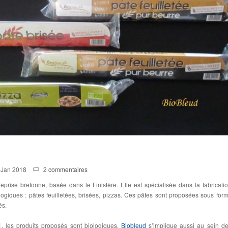
 Jan 2018
2 commentaires
eprise bretonne, basée dans le Finistère. Elle est spécialisée dans la fabricati
giques : pâtes feuilletées, brisées, pizzas. Ces pâtes sont proposées sous for
és.
, les produits proposés sont biologiques.
Biobleud
s’implique aussi au sein d