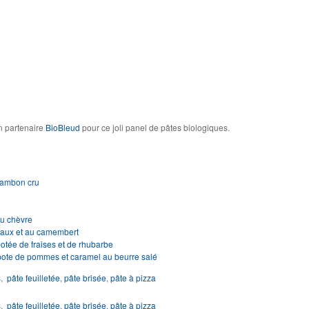
 partenaire
BioBleud
pour ce joli panel de pâtes biologiques.
 jambon cru
au chèvre
eaux et au camembert
otée de fraises et de rhubarbe
mpote de pommes et caramel au beurre salé
s
,
pâte feuilletée
,
pâte brisée
,
pâte à pizza
s
,
pâte feuilletée
,
pâte brisée
,
pâte à pizza