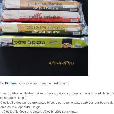
 par
Biobleud
, vous pourrez notamment retrouver :
iques : pâtes feuilletées, pâtes brisées, pâtes à pizzas au levain dont de nouv
lé, épeautre, seigle)
âtes feuilletées pur beurre, pâtes brisées pur beurre, pâtes sablées pur beurre do
céréales (blé, épeautre, seigle)
 : pâtes feuilletées sans gluten, pâtes brisées sans gluten