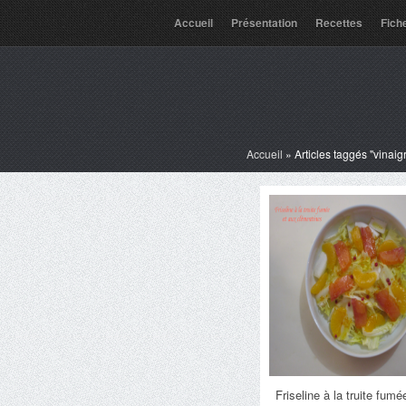
Accueil
Présentation
Recettes
Fich
Accueil
»
Articles taggés "vinaigr
Friseline à la truite fumé