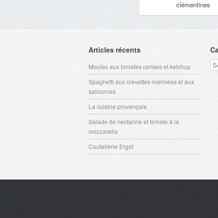
clémentines
Articles récents
Ca
Ca
Moules aux tomates cerises et ketchup
Spaghetti aux crevettes marinées et aux
salicornes
La cuisine provençale
Salade de nectarine et tomate à la
mozzarella
Coutellerie Ergot