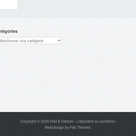
tégories
tégories
Copyright © 2026
Diet & Délices
- L'équilibre au quotidien.
WebDesign
by
Fab Themes
.