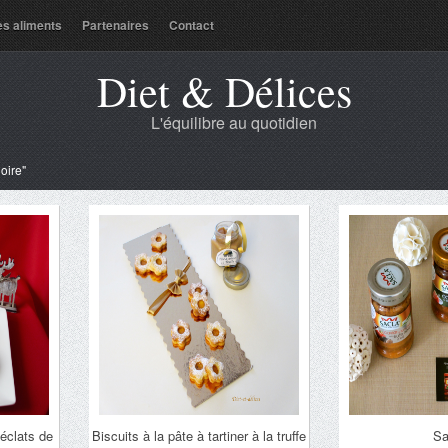
es aliments
Partenaires
Contact
Diet & Délices
L'équilibre au quotidien
noire"
éclats de
Biscuits à la pâte à tartiner à la truffe
Sa