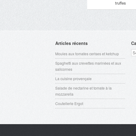
truffes
Articles récents
Ca
Ca
Moules aux tomates cerises et ketchup
Spaghetti aux crevettes marinées et aux
salicornes
La cuisine provençale
Salade de nectarine et tomate à la
mozzarella
Coutellerie Ergot