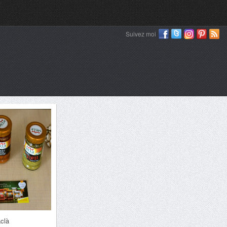
Suivez moi
clà