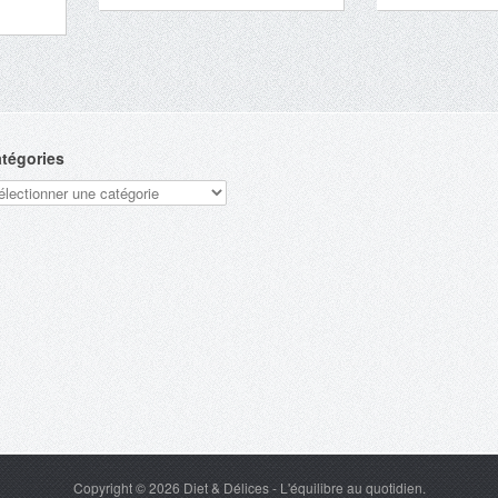
tégories
tégories
Copyright © 2026
Diet & Délices
- L'équilibre au quotidien.