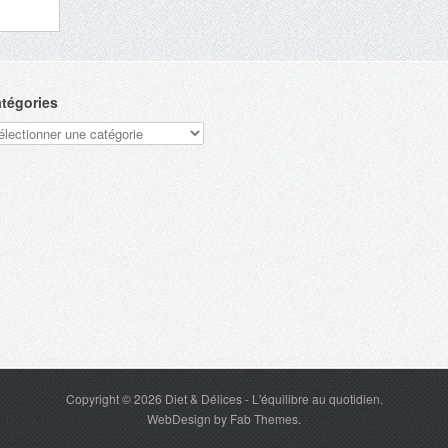
tégories
tégories
Copyright © 2026
Diet & Délices
- L'équilibre au quotidien.
WebDesign
by
Fab Themes
.