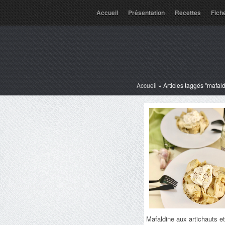
Accueil
Présentation
Recettes
Fich
Accueil
»
Articles taggés "mafal
Mafaldine aux artichauts et