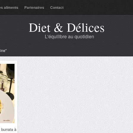
es aliments
Partenaires
Contact
Diet & Délices
L'équilibre au quotidien
dine"
 burrata à