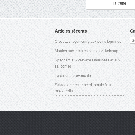
la truffe
Articles récents
Ca
Ca
Crevettes façon curry aux petits légumes
Moules aux tomates cerises et ketchup
Spaghetti aux crevettes marinées et aux
salicornes
La cuisine provençale
Salade de nectarine et tomate à la
mozzarella