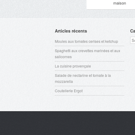
maison
Articles récents
Ca
Ca
Moules aux tomates cerises et ketchup
Spaghetti aux crevettes marinées et aux
salicornes
La cuisine provençale
Salade de nectarine et tomate à la
mozzarella
Coutellerie Ergot