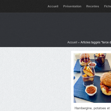
Accueil
Présentation
Recettes
Fich
Accueil
»
Articles taggés "farce 
Hambergine, potatoes et