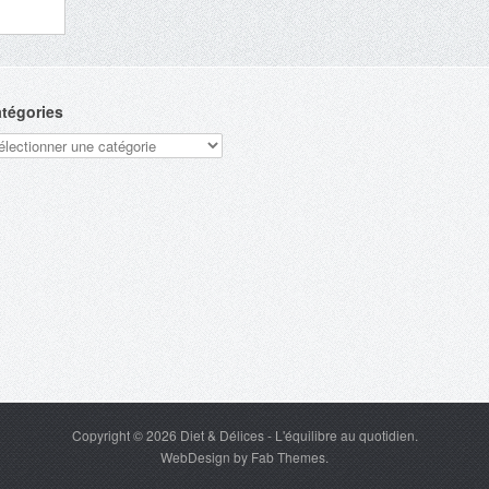
tégories
tégories
Copyright © 2026
Diet & Délices
- L'équilibre au quotidien.
WebDesign
by
Fab Themes
.