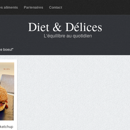
es aliments
Partenaires
Contact
Diet & Délices
L'équilibre au quotidien
de boeuf"
 ketchup