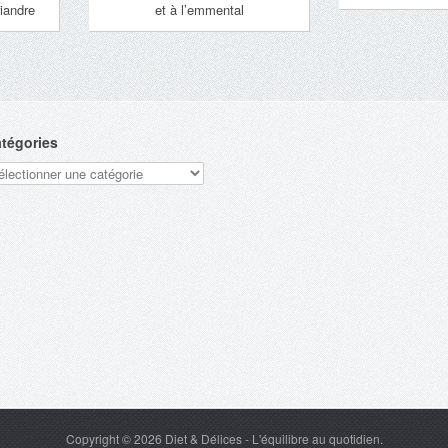
riandre
et à l’emmental
tégories
tégories
Copyright © 2026
Diet & Délices
- L'équilibre au quotidien.