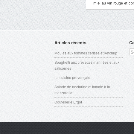
miel au vin rouge et co
Articles récents
Ca
Ca
Moules aux tomates cerises et ketchup
Spaghetti aux crevettes marinées et aux
salicornes
La cuisine provençale
Salade de nectarine et tomate à la
mozzarella
Coutellerie Ergot