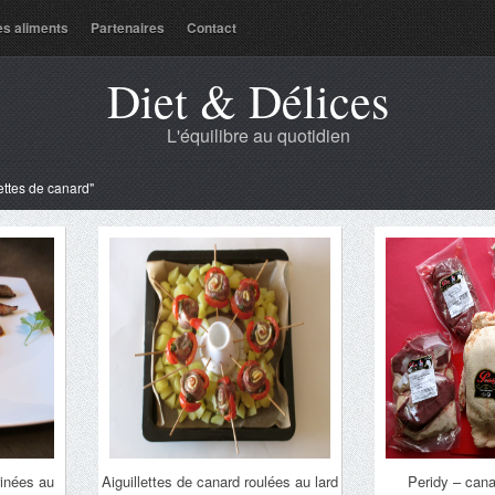
es aliments
Partenaires
Contact
Diet & Délices
L'équilibre au quotidien
lettes de canard"
rinées au
Aiguillettes de canard roulées au lard
Peridy – cana