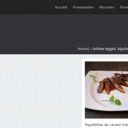
Accueil
Présentation
Recettes
Fich
Accueil
»
Articles taggés "aiguil
Aiguillettes de canard ma