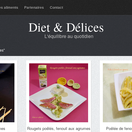
es aliments
Partenaires
Contact
Diet & Délices
L'équilibre au quotidien
es"
mes
Rougets poêlés, fenouil aux agrumes
Poêlée de feno