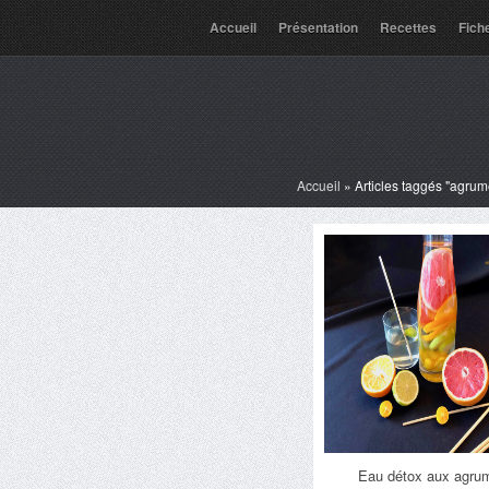
Accueil
Présentation
Recettes
Fich
Accueil
»
Articles taggés "agrum
Eau détox aux agru